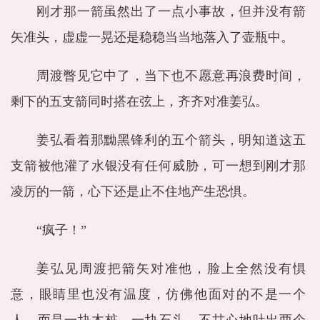
刚才那一箭虽然出了一点小事故，但并没有箭
矢准头，虚虚一晃还是稳稳当当地落入了壶瓶中。
周渡瞥见它中了，当下也不愿意再浪费时间，
剩下的五支箭同时搭在弦上，齐齐对准姜弘。
姜弘看着那黝黑锋利的五个箭头，明知道这五
支箭被他灌了水银没有任何威胁，可一想到刚才那
凌厉的一箭，心下还是止不住地产生恐惧。
“疯子！”
姜弘见周渡把箭矢对准他，脸上全然没有惧
意，眼睛里也没有温度，仿佛他面对的不是一个