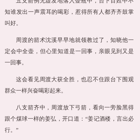
五支箭例无虚发地落入壶瓶中，台下百姓中不
知谁发出一声震耳的喝彩，惹得所有人都齐齐鼓掌
叫好。
周渡的箭术沈溪早早地就领教过了，知晓他一
定会中全壶，但心里知道是一回事，亲眼见到又是
一回事。
这会看见周渡大获全胜，也忍不住跟台下围观
群众一样兴奋喝彩起来。
八支箭齐中，周渡放下弓箭，看向一旁脸黑得
跟个煤球一样的姜弘，开口道：“姜记酒楼，言出必
行。”