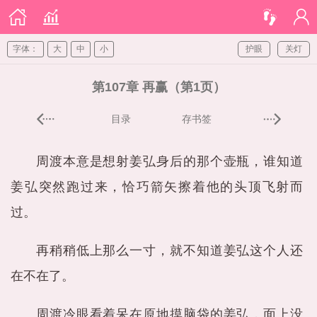
字体：
大
中
小
护眼
关灯
第107章 再赢（第1页）
目录
存书签
周渡本意是想射姜弘身后的那个壶瓶，谁知道
姜弘突然跑过来，恰巧箭矢擦着他的头顶飞射而
过。
再稍稍低上那么一寸，就不知道姜弘这个人还
在不在了。
周渡冷眼看着呆在原地摸脑袋的姜弘，面上没