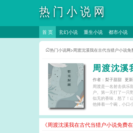
热门小说网
首 页
玄幻小说
重生小说
都市小说
热门小说网
>
周渡沈溪我在古代当猎户小说免
周渡沈溪
作者：梨子甜甜
更新时
周渡是一名射击俱乐
户。第一天打了一只
似无的香味，怒了！
他捧着一个碗，小口
生平第一次被人直勾
吧……于是两人为了
推开门。沈溪惊呼：
《周渡沈溪我在古代当猎户小说免费在