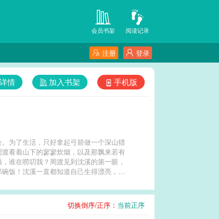
会员书架
阅读记录
注册
登录
详情
加入书架
手机版
读
会。为了生活，只好拿起弓箭做一个深山猎
周渡看着山下的寥寥炊烟，以及那飘来若有
颤，谁在唠叨我？周渡见到沈溪的第一眼，
那碗饭！沈溪一直都知道自己生得漂亮，但
对是喜欢我吧……他主动送我饭是喜欢我
门口，以后离我远点。第二天一早两人同时
切换倒序/正序：
当前正序