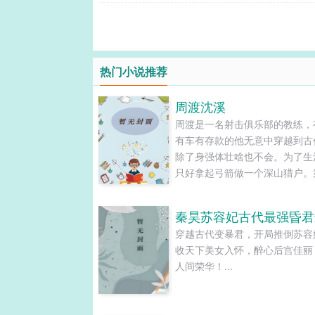
热门小说推荐
周渡沈溪
周渡是一名射击俱乐部的教练，
有车有存款的他无意中穿越到古
除了身强体壮啥也不会。为了生
只好拿起弓箭做一个深山猎户。
天打了一只野鸡，不会做（失望
二天打了一只野兔，不会做（失
第三天周渡看着山下的寥寥炊烟
穿越古代变暴君，开局推倒苏容
及那飘来若有似无的香味，怒了
收天下美女入怀，醉心后宫佳丽
下的你能不能不要再做饭了，诱
人间荣华！...
我了！山下正在做饭的双儿打了
颤，谁在唠叨我？周渡见到沈溪
一眼，他捧着一个碗，小口小口