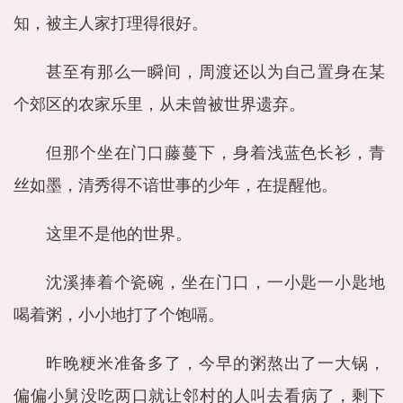
知，被主人家打理得很好。
甚至有那么一瞬间，周渡还以为自己置身在某
个郊区的农家乐里，从未曾被世界遗弃。
但那个坐在门口藤蔓下，身着浅蓝色长衫，青
丝如墨，清秀得不谙世事的少年，在提醒他。
这里不是他的世界。
沈溪捧着个瓷碗，坐在门口，一小匙一小匙地
喝着粥，小小地打了个饱嗝。
昨晚粳米准备多了，今早的粥熬出了一大锅，
偏偏小舅没吃两口就让邻村的人叫去看病了，剩下