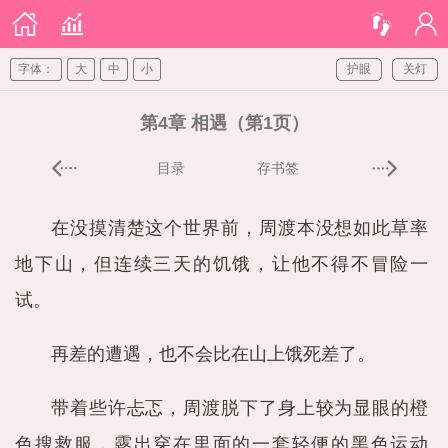
字体：
大
中
小
护眼
关灯
第4章 相遇（第1页）
目录
存书签
在没摸清楚这个世界前，周渡本没想如此草率
地下山，但连续三天的饥饿，让他不得不冒险一
试。
再差的遭遇，也不会比在山上饿死差了。
带着些许忐忑，周渡脱下了身上较为显眼的橙
色搜救服，露出穿在里面的一套轻便的黑色运动