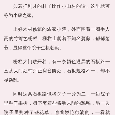
如若把刚才的村子比作小山村的话，这里就可
称为小康之家。
上好木材修筑的农家小院，外面围着一圈半人
高的竹篱笆栅栏，栅栏上爬着不知名蔓藤，郁郁葱
葱，显得整个院子生机勃勃。
栅栏大门敞开着，有一条颜色迥异的石板路一
直从大门处铺到正房台阶处，石板规格不一，却不
显杂乱。
同时这条石板路也将院子一分为二，一边院子
里种了果树，树下窝着些将醒未醒的鸡鸭，另一边
院子里则种了些花草，瞧着娇艳欲滴的，一看就