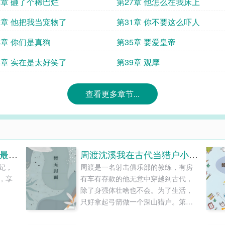
6章 砸了个稀巴烂
第27章 他怎么在我床上
0章 他把我当宠物了
第31章 你不要这么吓人
4章 你们是真狗
第35章 要爱皇帝
8章 实在是太好笑了
第39章 观摩
查看更多章节...
秦昊苏容妃古代最强昏君最新章节在线阅读
周渡沈溪我在古代当猎户小说免费在线阅读
妃，
周渡是一名射击俱乐部的教练，有房
，享
有车有存款的他无意中穿越到古代，
除了身强体壮啥也不会。为了生活，
只好拿起弓箭做一个深山猎户。第一
天打了一只野鸡，不会做（失望）第
二天打了一只野兔，不会做（失望）