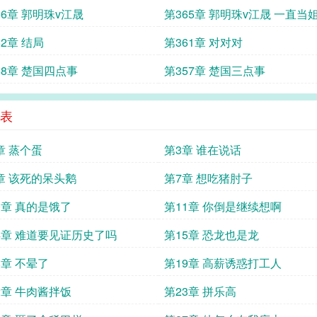
百科
安玖路瑾结局
安几安玖h
安玖这个名字怎么样
安玖李继最新章节列
66章 郭明珠v江晟
第365章 郭明珠v江晟 一直当
继文百度百科
安玖的意思
安久
安玖安旭
安玖生物科技有限公司
的
62章 结局
第361章 对对对
58章 楚国四点事
第357章 楚国三点事
表
章 蒸个蛋
第3章 谁在说话
章 该死的呆头鹅
第7章 想吃猪肘子
0章 真的是饿了
第11章 你倒是继续想啊
4章 难道要见证历史了吗
第15章 恐龙也是龙
8章 不晕了
第19章 高薪诱惑打工人
2章 牛肉酱拌饭
第23章 拼乐高